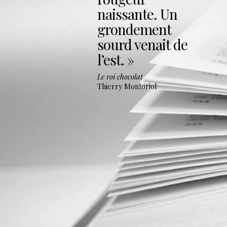
naissante. Un
grondement
sourd venait de
l’est.
Le roi chocolat
Thierry Montoriol