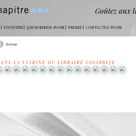
Goûtez aux li
EDITEURS
QUI SOMMES-NOUS
PRESSE
CONTACTEZ-NOUS
Retour
ANS LA VITRINE DU LIBRAIRE COLIBRIJE