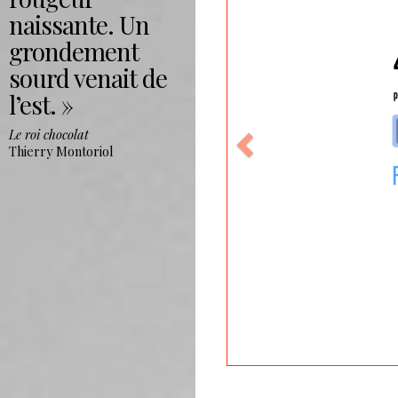
naissante. Un
grondement
sourd venait de
l’est.
Le roi chocolat
Thierry Montoriol