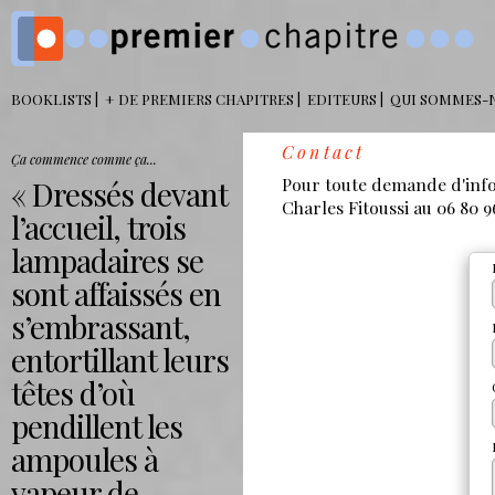
BOOKLISTS
+ DE PREMIERS CHAPITRES
EDITEURS
QUI SOMMES-
Contact
Ça commence comme ça...
Pour toute demande d'info
Dressés devant
Charles Fitoussi au 06 80 9
l’accueil, trois
lampadaires se
sont affaissés en
s’embrassant,
entortillant leurs
têtes d’où
pendillent les
ampoules à
vapeur de