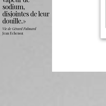
sodium,
disjointes de leur
douille.
Vie de Gérard Fulmard
Jean Echenoz