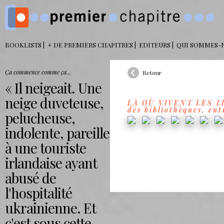
BOOKLISTS
+ DE PREMIERS CHAPITRES
EDITEURS
QUI SOMMES-
Ça commence comme ça...
Retour
Il neigeait. Une
neige duveteuse,
LÀ OÙ VIVENT LES LIV
des bibliothèques, ent
pelucheuse,
indolente, pareille
à une touriste
irlandaise ayant
abusé de
l'hospitalité
ukrainienne. Et
c'est sous cette