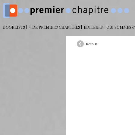
BOOKLISTS
+ DE PREMIERS CHAPITRES
EDITEURS
QUI SOMMES-
Retour