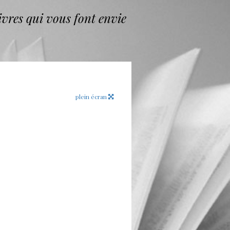
vres qui vous font envie
plein écran