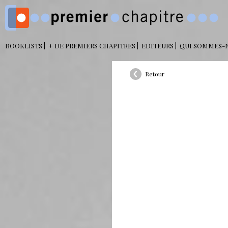
BOOKLISTS
+ DE PREMIERS CHAPITRES
EDITEURS
QUI SOMMES-
Retour