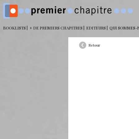
BOOKLISTS
+ DE PREMIERS CHAPITRES
EDITEURS
QUI SOMMES-
Retour