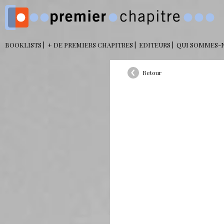
BOOKLISTS
+ DE PREMIERS CHAPITRES
EDITEURS
QUI SOMMES-
Retour