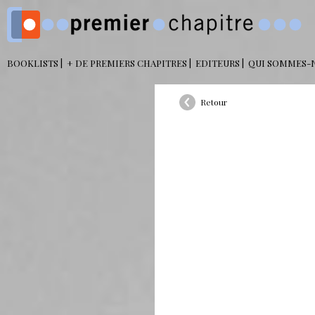
BOOKLISTS
+ DE PREMIERS CHAPITRES
EDITEURS
QUI SOMMES-
Retour