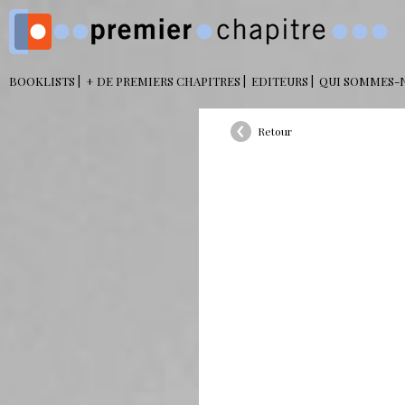
BOOKLISTS
+ DE PREMIERS CHAPITRES
EDITEURS
QUI SOMMES-
Retour