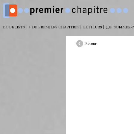
BOOKLISTS
+ DE PREMIERS CHAPITRES
EDITEURS
QUI SOMMES-
Retour